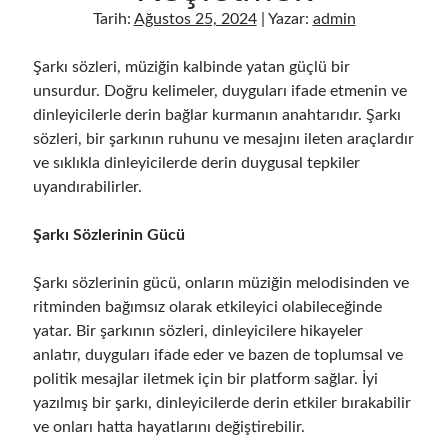
Müzik Yeteneği Sonradan Gelişir Mi Ve Nasıl Geliştirilir
Tarih:
Ağustos 25, 2024
| Yazar:
admin
Gitar Sol El Gücü İçin Etkili Egzersizler
Müzik Çalışma Saatleri En Verimli Zaman Aralıkları
Şarkı sözleri, müziğin kalbinde yatan güçlü bir
Mikrofonsuz Demo Kayıt Evde Nasıl Alınır
unsurdur. Doğru kelimeler, duyguları ifade etmenin ve
Sessiz Vokal Çalışması İçin Evde Uygulanacak Teknikler
dinleyicilerle derin bağlar kurmanın anahtarıdır. Şarkı
Müzik Çalışma Sistemi İle Hızlı Öğrenme Teknikleri
sözleri, bir şarkının ruhunu ve mesajını ileten araçlardır
Kulaktan Akor Bulma Yeni Başlayanlar İçin Kolay Teknikler
ve sıklıkla dinleyicilerde derin duygusal tepkiler
Evde Sessiz Gitar Çalışma Teknikleri Ve İpuçları
uyandırabilirler.
Gitar Öğrenme Stratejileri En Hızlı İlerleme Yöntemleri
Müzik Çalışırken Odaklanma Artırma Teknikleri
Şarkı Sözlerinin Gücü
Gitar Parmak Hızı Nasıl Artırılır Teknikler Ve İpuçları
Evde Müzik Öğrenmek İçin Günlük Çalışma Planı Nasıl Oluşturulur?
Şarkı sözlerinin gücü, onların müziğin melodisinden ve
Fan Kitlesi Oluşturma: Yeni Sanatçılar İçin Stratejiler
ritminden bağımsız olarak etkileyici olabileceğinde
Müzik Dosyası Düzenleme: Arşivinizi Organize Etmenin Yolları
yatar. Bir şarkının sözleri, dinleyicilere hikayeler
Mixing Ve Mastering Farkı: Ses Prodüksiyon Rehberi
anlatır, duyguları ifade eder ve bazen de toplumsal ve
politik mesajlar iletmek için bir platform sağlar. İyi
yazılmış bir şarkı, dinleyicilerde derin etkiler bırakabilir
ve onları hatta hayatlarını değiştirebilir.