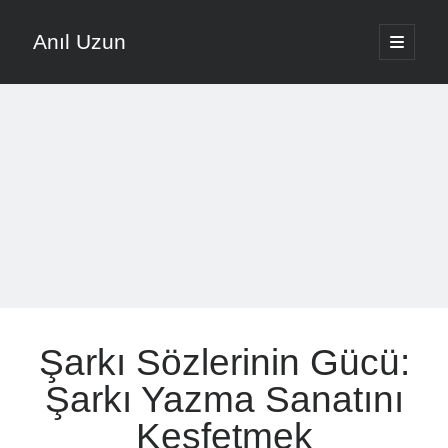
Anıl Uzun
ana
menüyü
Yan
aç
English
Menü
Türkçe
Anıl Uzun ile Müziğe Yolculuk
About ANIL UZUN
Son Yazılar
Nota Ezberlemek Yerine Nota Mantığını Öğrenmek
Şarkı Sözlerinin Gücü:
Vokal Ses Kısılması Nasıl Önlenir Etkili Yöntemler
Evde Şarkı Kaydı Kurulumu Düşük Bütçeyle Nasıl Yapılır
Şarkı Yazma Sanatını
Müzikte Motivasyon Kaybını Önleme Yöntemleri
Keşfetmek
Şarkı Yazma Teknikleri İçin Söz Ve Melodi Sıralaması