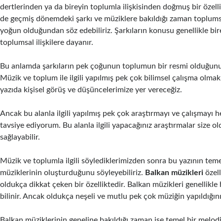
dertlerinden ya da bireyin toplumla ilişkisinden doğmuş bir özelliğ
de geçmiş dönemdeki şarkı ve müziklere bakıldığı zaman toplums
yoğun olduğundan söz edebiliriz.
Şarkıların konusu genellikle bir
toplumsal ilişkilere dayanır.
Bu anlamda şarkıların pek çoğunun toplumun bir resmi olduğunu 
Müzik ve toplum ile ilgili yapılmış pek çok bilimsel çalışma olmakla
yazıda kişisel görüş ve düşüncelerimize yer vereceğiz.
Ancak bu alanla ilgili yapılmış pek çok araştırmayı ve çalışmayı 
tavsiye ediyorum. Bu alanla ilgili yapacağınız araştırmalar size o
sağlayabilir.
Müzik ve toplumla ilgili söylediklerimizden sonra bu yazının te
müziklerinin oluşturduğunu söyleyebiliriz.
Balkan müzikleri
özell
oldukça dikkat çeken bir özelliktedir. Balkan müzikleri genellikle
bilinir. Ancak oldukça neşeli ve mutlu pek çok müziğin yapıldığını 
Balkan müziklerinin geneline bakıldığı zaman ise temel bir melodi