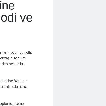
ine
lodi ve
nların başında gelir.
er taşır. Toplum
ilden nesille bu
ndilerine özgü bir
z. Bu anlamda hangi
. Toplumun temel