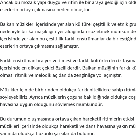
Ancak bu mozaik yapı duygu ve ritim ile bir araya geldiği için ol
eserlerin ortaya çıkmasına neden olmuştur.
Balkan müzikleri
içerisinde yer alan kültürel çeşitlilik ve etnik gru
nedeniyle bir karmaşıklığın yer aldığından söz etmek mümkün değ
içerisinde yer alan bu çeşitlilik farklı enstrümanlar da birleştiği
eserlerin ortaya çıkmasını sağlamıştır.
Farklı enstrümanlara yer verilmesi ve farklı kültürlerden iz taşım
içerisinde en dikkat çekici özelliklerdir. Balkan müziğinin farklı 
olması ritmik ve melodik açıdan da zenginliğe yol açmıştır.
Müzikler için de birbirinden oldukça farklı niteliklere sahip ritiml
söyleyebiliriz. Ayrıca müziklerin çoğuna bakıldığında oldukça co
havasına uygun olduğunu söylemek mümkündür.
Bu durumun oluşmasında ortaya çıkan hareketli ritimlerin etkisi
müzikleri içerisinde oldukça hareketli ve dans havasına yakın m
yanında oldukça hüzünlü şarkılar da bulunur.