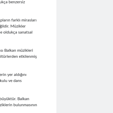
dukça benzersiz
pların farklı mirasları
ildir. Müzikler
nde oldukça sanatsal
ası Balkan müzikleri
kültürlerden etkilenmiş
erin yer aldığını
şkulu ve dans
 büyüktür. Balkan
üziklerin bulunmasının