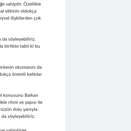
e sahiptir. Özellikle
al etkinin oldukça
eysel ilişkilerden çok
da söyleyebiliriz.
 birlikte tabii ki bu
herkesin okumasını da
ldukça önemli katkılar
mel konusunu Balkan
ikle ritmi ve yapısı ile
 hüzün dolu yanıyla
da söyleyebiliriz.
ye sahiptirler.