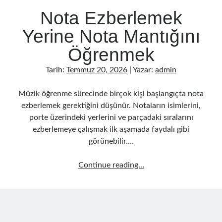
Müzik Yeteneği Sonradan Gelişir Mi Ve Nasıl Geliştirilir
Nota Ezberlemek
Gitar Sol El Gücü İçin Etkili Egzersizler
Müzik Çalışma Saatleri En Verimli Zaman Aralıkları
Yerine Nota Mantığını
Mikrofonsuz Demo Kayıt Evde Nasıl Alınır
Öğrenmek
Sessiz Vokal Çalışması İçin Evde Uygulanacak Teknikler
Müzik Çalışma Sistemi İle Hızlı Öğrenme Teknikleri
Tarih:
Temmuz 20, 2026
| Yazar:
admin
Kulaktan Akor Bulma Yeni Başlayanlar İçin Kolay Teknikler
Evde Sessiz Gitar Çalışma Teknikleri Ve İpuçları
Müzik öğrenme sürecinde birçok kişi başlangıçta nota
Gitar Öğrenme Stratejileri En Hızlı İlerleme Yöntemleri
ezberlemek gerektiğini düşünür. Notaların isimlerini,
Müzik Çalışırken Odaklanma Artırma Teknikleri
porte üzerindeki yerlerini ve parçadaki sıralarını
Gitar Parmak Hızı Nasıl Artırılır Teknikler Ve İpuçları
ezberlemeye çalışmak ilk aşamada faydalı gibi
Evde Müzik Öğrenmek İçin Günlük Çalışma Planı Nasıl Oluşturulur?
görünebilir.…
Fan Kitlesi Oluşturma: Yeni Sanatçılar İçin Stratejiler
Müzik Dosyası Düzenleme: Arşivinizi Organize Etmenin Yolları
Nota
Continue reading…
Mixing Ve Mastering Farkı: Ses Prodüksiyon Rehberi
Ezberlemek
Yerine
Nota
Mantığını