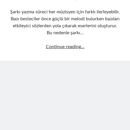
Şarkı yazma süreci her müzisyen için farklı ilerleyebilir.
Bazı besteciler önce güçlü bir melodi bulurken bazıları
etkileyici sözlerden yola çıkarak eserlerini oluşturur.
Bu nedenle şarkı…
Şarkı
Continue reading…
Yazma
Teknikleri
İçin
Söz
Ve
Melodi
Sıralaması