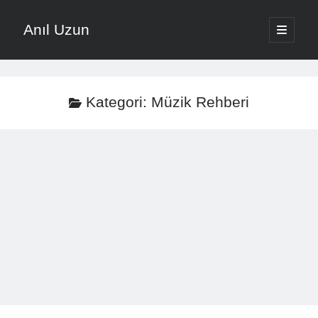
Anıl Uzun
ana
menüyü
Yan
aç
English
Menü
Türkçe
Kategori:
Müzik Rehberi
Anıl Uzun ile Müziğe Yolculuk
About ANIL UZUN
Son Yazılar
Nota Ezberlemek Yerine Nota Mantığını Öğrenmek
Vokal Ses Kısılması Nasıl Önlenir Etkili Yöntemler
Evde Şarkı Kaydı Kurulumu Düşük Bütçeyle Nasıl Yapılır
Müzikte Motivasyon Kaybını Önleme Yöntemleri
Şarkı Yazma Teknikleri İçin Söz Ve Melodi Sıralaması