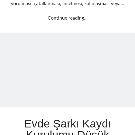
yorulması, çatallanması, incelmesi, kalınlaşması veya…
Vokal
Continue reading…
Ses
Kısılması
Nasıl
Önlenir
Etkili
Yöntemler
Evde Şarkı Kaydı
Kurulumu Düşük