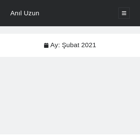
Anıl Uzun
ana
menüyü
Yan
aç
English
Menü
Türkçe
Ay:
Şubat 2021
Anıl Uzun ile Müziğe Yolculuk
About ANIL UZUN
Son Yazılar
Nota Ezberlemek Yerine Nota Mantığını Öğrenmek
Vokal Ses Kısılması Nasıl Önlenir Etkili Yöntemler
Evde Şarkı Kaydı Kurulumu Düşük Bütçeyle Nasıl Yapılır
Müzikte Motivasyon Kaybını Önleme Yöntemleri
Şarkı Yazma Teknikleri İçin Söz Ve Melodi Sıralaması