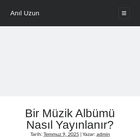
Anıl Uzun
ana
menüyü
Yan
aç
English
Menü
Türkçe
Anıl Uzun ile Müziğe Yolculuk
About ANIL UZUN
Son Yazılar
Nota Ezberlemek Yerine Nota Mantığını Öğrenmek
Bir Müzik Albümü
Vokal Ses Kısılması Nasıl Önlenir Etkili Yöntemler
Evde Şarkı Kaydı Kurulumu Düşük Bütçeyle Nasıl Yapılır
Nasıl Yayınlanır?
Müzikte Motivasyon Kaybını Önleme Yöntemleri
Tarih:
Temmuz 9, 2025
| Yazar:
admin
Şarkı Yazma Teknikleri İçin Söz Ve Melodi Sıralaması