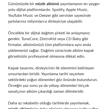
Günümüzde bir
müzik albümü
yayınlamanın en yaygın
yolu dijital platformlardır. Spotify, Apple Music,
YouTube Music ve Deezer gibi servisler sayesinde
şarkılarınız milyonlarca dinleyiciye ulaşabilir.
Öncelikle bir dijital dağıtım şirketi ile anlaşmanız
gerekir. TuneCore, DistroKid veya CD Baby gibi
firmalar, albümünüzü tüm platformlara aynı anda
yüklemenizi sağlar. Dağıtım sürecinde albüm kapak
görselinizin profesyonel olmasına dikkat edin.
Kapak tasarımı, dinleyicinin ilk izlenimini belirleyen
unsurlardan biridir. Yayınlama tarihi seçerken
sektördeki yoğun dönemleri göz önünde bulundurun.
Örneğin yaz sonu ya da yılbaşı dönemleri birçok
sanatçının albüm çıkardığı zaman dilimleridir.
Daha az rekabetin olduğu tarihlerde yayınlamak,
müzik albümü
nün daha görünür olmasına katkı sağlar.