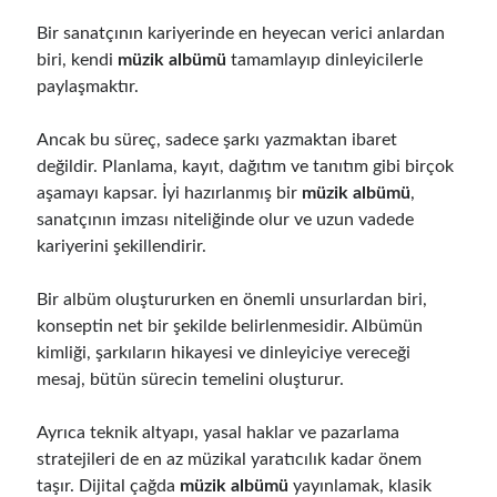
Müzik Yeteneği Sonradan Gelişir Mi Ve Nasıl Geliştirilir
Bir sanatçının kariyerinde en heyecan verici anlardan
Gitar Sol El Gücü İçin Etkili Egzersizler
biri, kendi
müzik albümü
tamamlayıp dinleyicilerle
Müzik Çalışma Saatleri En Verimli Zaman Aralıkları
paylaşmaktır.
Mikrofonsuz Demo Kayıt Evde Nasıl Alınır
Sessiz Vokal Çalışması İçin Evde Uygulanacak Teknikler
Ancak bu süreç, sadece şarkı yazmaktan ibaret
Müzik Çalışma Sistemi İle Hızlı Öğrenme Teknikleri
değildir. Planlama, kayıt, dağıtım ve tanıtım gibi birçok
Kulaktan Akor Bulma Yeni Başlayanlar İçin Kolay Teknikler
aşamayı kapsar. İyi hazırlanmış bir
müzik albümü
,
Evde Sessiz Gitar Çalışma Teknikleri Ve İpuçları
sanatçının imzası niteliğinde olur ve uzun vadede
Gitar Öğrenme Stratejileri En Hızlı İlerleme Yöntemleri
kariyerini şekillendirir.
Müzik Çalışırken Odaklanma Artırma Teknikleri
Gitar Parmak Hızı Nasıl Artırılır Teknikler Ve İpuçları
Bir albüm oluştururken en önemli unsurlardan biri,
Evde Müzik Öğrenmek İçin Günlük Çalışma Planı Nasıl Oluşturulur?
konseptin net bir şekilde belirlenmesidir. Albümün
Fan Kitlesi Oluşturma: Yeni Sanatçılar İçin Stratejiler
kimliği, şarkıların hikayesi ve dinleyiciye vereceği
Müzik Dosyası Düzenleme: Arşivinizi Organize Etmenin Yolları
mesaj, bütün sürecin temelini oluşturur.
Mixing Ve Mastering Farkı: Ses Prodüksiyon Rehberi
Ayrıca teknik altyapı, yasal haklar ve pazarlama
stratejileri de en az müzikal yaratıcılık kadar önem
taşır. Dijital çağda
müzik albümü
yayınlamak, klasik