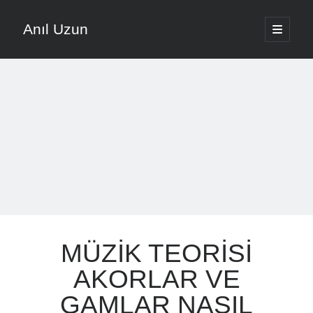
Anıl Uzun
ana
menüyü
Yan
aç
English
Menü
Türkçe
Anıl Uzun ile Müziğe Yolculuk
About ANIL UZUN
Son Yazılar
Nota Ezberlemek Yerine Nota Mantığını Öğrenmek
MÜZİK TEORİSİ
Vokal Ses Kısılması Nasıl Önlenir Etkili Yöntemler
Evde Şarkı Kaydı Kurulumu Düşük Bütçeyle Nasıl Yapılır
AKORLAR VE
Müzikte Motivasyon Kaybını Önleme Yöntemleri
GAMLAR NASIL
Şarkı Yazma Teknikleri İçin Söz Ve Melodi Sıralaması