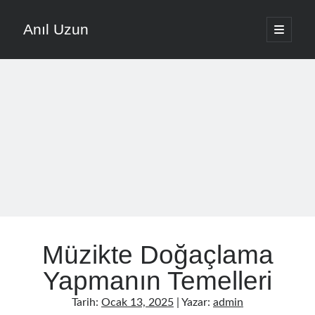
Anıl Uzun
ana
menüyü
Yan
aç
English
Menü
Türkçe
Anıl Uzun ile Müziğe Yolculuk
About ANIL UZUN
Son Yazılar
Nota Ezberlemek Yerine Nota Mantığını Öğrenmek
Müzikte Doğaçlama
Vokal Ses Kısılması Nasıl Önlenir Etkili Yöntemler
Evde Şarkı Kaydı Kurulumu Düşük Bütçeyle Nasıl Yapılır
Yapmanın Temelleri
Müzikte Motivasyon Kaybını Önleme Yöntemleri
Tarih:
Ocak 13, 2025
| Yazar:
admin
Şarkı Yazma Teknikleri İçin Söz Ve Melodi Sıralaması