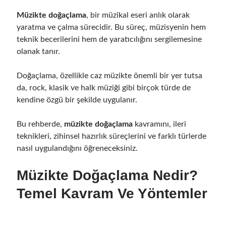
Müzik Yeteneği Sonradan Gelişir Mi Ve Nasıl Geliştirilir
Müzikte doğaçlama
, bir müzikal eseri anlık olarak
Gitar Sol El Gücü İçin Etkili Egzersizler
yaratma ve çalma sürecidir. Bu süreç, müzisyenin hem
Müzik Çalışma Saatleri En Verimli Zaman Aralıkları
teknik becerilerini hem de yaratıcılığını sergilemesine
Mikrofonsuz Demo Kayıt Evde Nasıl Alınır
olanak tanır.
Sessiz Vokal Çalışması İçin Evde Uygulanacak Teknikler
Müzik Çalışma Sistemi İle Hızlı Öğrenme Teknikleri
Doğaçlama, özellikle caz müzikte önemli bir yer tutsa
Kulaktan Akor Bulma Yeni Başlayanlar İçin Kolay Teknikler
da, rock, klasik ve halk müziği gibi birçok türde de
Evde Sessiz Gitar Çalışma Teknikleri Ve İpuçları
kendine özgü bir şekilde uygulanır.
Gitar Öğrenme Stratejileri En Hızlı İlerleme Yöntemleri
Müzik Çalışırken Odaklanma Artırma Teknikleri
Bu rehberde,
müzikte doğaçlama
kavramını, ileri
Gitar Parmak Hızı Nasıl Artırılır Teknikler Ve İpuçları
teknikleri, zihinsel hazırlık süreçlerini ve farklı türlerde
Evde Müzik Öğrenmek İçin Günlük Çalışma Planı Nasıl Oluşturulur?
nasıl uygulandığını öğreneceksiniz.
Fan Kitlesi Oluşturma: Yeni Sanatçılar İçin Stratejiler
Müzik Dosyası Düzenleme: Arşivinizi Organize Etmenin Yolları
Müzikte Doğaçlama Nedir?
Mixing Ve Mastering Farkı: Ses Prodüksiyon Rehberi
Temel Kavram Ve Yöntemler