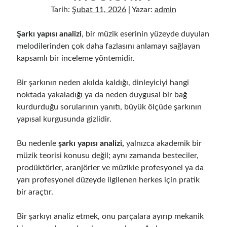
Müzik Yeteneği Sonradan Gelişir Mi Ve Nasıl Geliştirilir
Tarih:
Şubat 11, 2026
| Yazar:
admin
Gitar Sol El Gücü İçin Etkili Egzersizler
Müzik Çalışma Saatleri En Verimli Zaman Aralıkları
Şarkı yapısı analizi
, bir müzik eserinin yüzeyde duyulan
Mikrofonsuz Demo Kayıt Evde Nasıl Alınır
melodilerinden çok daha fazlasını anlamayı sağlayan
Sessiz Vokal Çalışması İçin Evde Uygulanacak Teknikler
kapsamlı bir inceleme yöntemidir.
Müzik Çalışma Sistemi İle Hızlı Öğrenme Teknikleri
Kulaktan Akor Bulma Yeni Başlayanlar İçin Kolay Teknikler
Bir şarkının neden akılda kaldığı, dinleyiciyi hangi
Evde Sessiz Gitar Çalışma Teknikleri Ve İpuçları
noktada yakaladığı ya da neden duygusal bir bağ
Gitar Öğrenme Stratejileri En Hızlı İlerleme Yöntemleri
kurdurduğu sorularının yanıtı, büyük ölçüde şarkının
Müzik Çalışırken Odaklanma Artırma Teknikleri
yapısal kurgusunda gizlidir.
Gitar Parmak Hızı Nasıl Artırılır Teknikler Ve İpuçları
Evde Müzik Öğrenmek İçin Günlük Çalışma Planı Nasıl Oluşturulur?
Bu nedenle
şarkı yapısı analizi,
yalnızca akademik bir
Fan Kitlesi Oluşturma: Yeni Sanatçılar İçin Stratejiler
müzik teorisi konusu değil; aynı zamanda besteciler,
Müzik Dosyası Düzenleme: Arşivinizi Organize Etmenin Yolları
prodüktörler, aranjörler ve müzikle profesyonel ya da
Mixing Ve Mastering Farkı: Ses Prodüksiyon Rehberi
yarı profesyonel düzeyde ilgilenen herkes için pratik
bir araçtır.
Bir şarkıyı analiz etmek, onu parçalara ayırıp mekanik