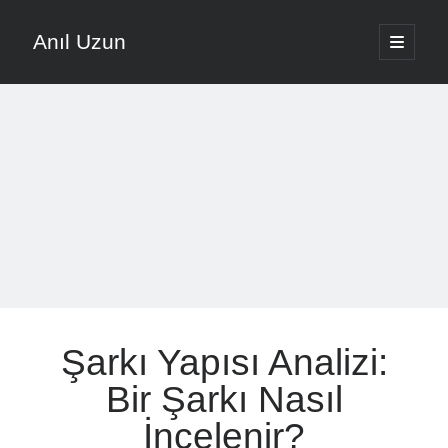
Anıl Uzun
ana
menüyü
Yan
aç
English
Menü
Türkçe
Anıl Uzun ile Müziğe Yolculuk
About ANIL UZUN
Son Yazılar
Nota Ezberlemek Yerine Nota Mantığını Öğrenmek
Şarkı Yapısı Analizi:
Vokal Ses Kısılması Nasıl Önlenir Etkili Yöntemler
Evde Şarkı Kaydı Kurulumu Düşük Bütçeyle Nasıl Yapılır
Bir Şarkı Nasıl
Müzikte Motivasyon Kaybını Önleme Yöntemleri
İncelenir?
Şarkı Yazma Teknikleri İçin Söz Ve Melodi Sıralaması