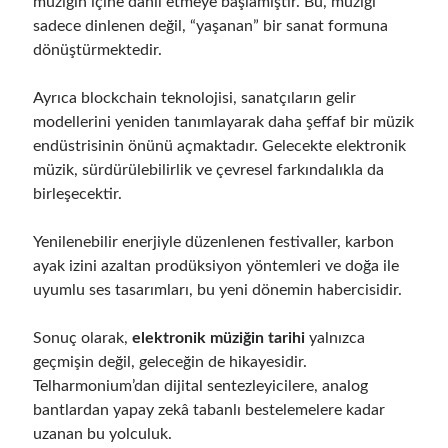
müziğin içine dahil etmeye başlamıştır. Bu, müziği
sadece dinlenen değil, “yaşanan” bir sanat formuna
dönüştürmektedir.
Ayrıca blockchain teknolojisi, sanatçıların gelir
modellerini yeniden tanımlayarak daha şeffaf bir müzik
endüstrisinin önünü açmaktadır. Gelecekte elektronik
müzik, sürdürülebilirlik ve çevresel farkındalıkla da
birleşecektir.
Yenilenebilir enerjiyle düzenlenen festivaller, karbon
ayak izini azaltan prodüksiyon yöntemleri ve doğa ile
uyumlu ses tasarımları, bu yeni dönemin habercisidir.
Sonuç olarak,
elektronik müziğin tarihi
yalnızca
geçmişin değil, geleceğin de hikayesidir.
Telharmonium’dan dijital sentezleyicilere, analog
bantlardan yapay zekâ tabanlı bestelemelere kadar
uzanan bu yolculuk.