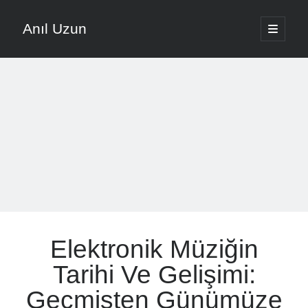
Anıl Uzun
ana
menüyü
Yan
aç
English
Menü
Türkçe
Anıl Uzun ile Müziğe Yolculuk
About ANIL UZUN
Son Yazılar
Nota Ezberlemek Yerine Nota Mantığını Öğrenmek
Elektronik Müziğin
Vokal Ses Kısılması Nasıl Önlenir Etkili Yöntemler
Evde Şarkı Kaydı Kurulumu Düşük Bütçeyle Nasıl Yapılır
Tarihi Ve Gelişimi:
Müzikte Motivasyon Kaybını Önleme Yöntemleri
Geçmişten Günümüze
Şarkı Yazma Teknikleri İçin Söz Ve Melodi Sıralaması