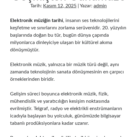
Müzik Yeteneği Sonradan Gelişir Mi Ve Nasıl Geliştirilir
Tarih:
Kasım 12, 2025
| Yazar:
admin
Gitar Sol El Gücü İçin Etkili Egzersizler
Müzik Çalışma Saatleri En Verimli Zaman Aralıkları
Elektronik müziğin tarihi
, insanın ses teknolojilerini
Mikrofonsuz Demo Kayıt Evde Nasıl Alınır
keşfetme ve sınırlarını zorlama serüvenidir. 20. yüzyılın
Sessiz Vokal Çalışması İçin Evde Uygulanacak Teknikler
başlarında doğan bu tür, bugün dünya çapında
Müzik Çalışma Sistemi İle Hızlı Öğrenme Teknikleri
milyonlarca dinleyiciye ulaşan bir kültürel akıma
Kulaktan Akor Bulma Yeni Başlayanlar İçin Kolay Teknikler
dönüşmüştür.
Evde Sessiz Gitar Çalışma Teknikleri Ve İpuçları
Gitar Öğrenme Stratejileri En Hızlı İlerleme Yöntemleri
Elektronik müzik, yalnızca bir müzik türü değil, aynı
Müzik Çalışırken Odaklanma Artırma Teknikleri
zamanda teknolojinin sanata dönüşmesinin en çarpıcı
Gitar Parmak Hızı Nasıl Artırılır Teknikler Ve İpuçları
örneklerinden biridir.
Evde Müzik Öğrenmek İçin Günlük Çalışma Planı Nasıl Oluşturulur?
Fan Kitlesi Oluşturma: Yeni Sanatçılar İçin Stratejiler
Gelişim süreci boyunca elektronik müzik, fizik,
Müzik Dosyası Düzenleme: Arşivinizi Organize Etmenin Yolları
mühendislik ve yaratıcılığın kesişim noktasında
Mixing Ve Mastering Farkı: Ses Prodüksiyon Rehberi
evrilmiştir. Telgraf, radyo ve elektrikli enstrümanların
icadıyla başlayan bu yolculuk, günümüzde bilgisayar
tabanlı prodüksiyonlara kadar uzanır.