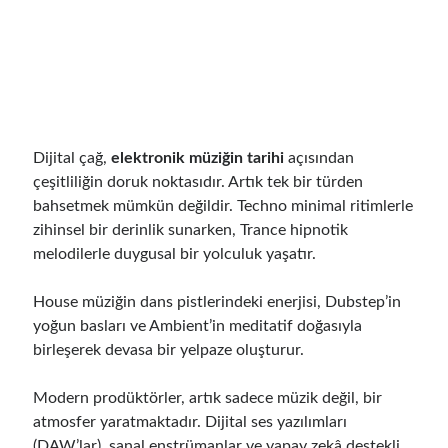
Dijital çağ,
elektronik müziğin tarihi
açısından
çeşitliliğin doruk noktasıdır. Artık tek bir türden
bahsetmek mümkün değildir. Techno minimal ritimlerle
zihinsel bir derinlik sunarken, Trance hipnotik
melodilerle duygusal bir yolculuk yaşatır.
House müziğin dans pistlerindeki enerjisi, Dubstep’in
yoğun basları ve Ambient’in meditatif doğasıyla
birleşerek devasa bir yelpaze oluşturur.
Modern prodüktörler, artık sadece müzik değil, bir
atmosfer yaratmaktadır. Dijital ses yazılımları
(DAW’lar), sanal enstrümanlar ve yapay zekâ destekli