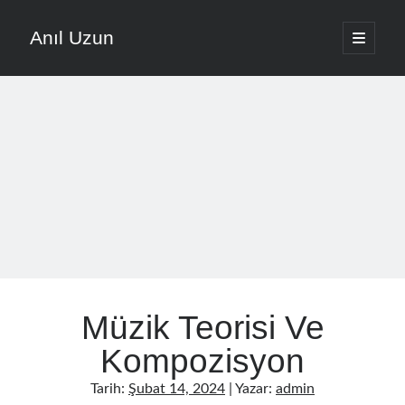
Anıl Uzun
ana
menüyü
Yan
aç
English
Menü
Türkçe
Anıl Uzun ile Müziğe Yolculuk
About ANIL UZUN
Son Yazılar
Nota Ezberlemek Yerine Nota Mantığını Öğrenmek
Müzik Teorisi Ve
Vokal Ses Kısılması Nasıl Önlenir Etkili Yöntemler
Evde Şarkı Kaydı Kurulumu Düşük Bütçeyle Nasıl Yapılır
Kompozisyon
Müzikte Motivasyon Kaybını Önleme Yöntemleri
Tarih:
Şubat 14, 2024
| Yazar:
admin
Şarkı Yazma Teknikleri İçin Söz Ve Melodi Sıralaması