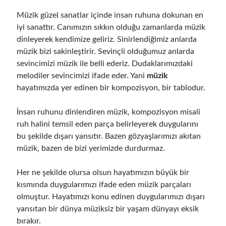
Müzik Yeteneği Sonradan Gelişir Mi Ve Nasıl Geliştirilir
Müzik güzel sanatlar içinde insan ruhuna dokunan en
Gitar Sol El Gücü İçin Etkili Egzersizler
iyi sanattır. Canımızın sıkkın olduğu zamanlarda müzik
Müzik Çalışma Saatleri En Verimli Zaman Aralıkları
dinleyerek kendimize geliriz. Sinirlendiğimiz anlarda
Mikrofonsuz Demo Kayıt Evde Nasıl Alınır
müzik bizi sakinleştirir. Sevinçli olduğumuz anlarda
Sessiz Vokal Çalışması İçin Evde Uygulanacak Teknikler
sevincimizi müzik ile belli ederiz. Dudaklarımızdaki
Müzik Çalışma Sistemi İle Hızlı Öğrenme Teknikleri
melodiler sevincimizi ifade eder. Yani
müzik
Kulaktan Akor Bulma Yeni Başlayanlar İçin Kolay Teknikler
hayatımızda yer edinen bir kompozisyon, bir tablodur.
Evde Sessiz Gitar Çalışma Teknikleri Ve İpuçları
Gitar Öğrenme Stratejileri En Hızlı İlerleme Yöntemleri
İnsan ruhunu dinlendiren müzik, kompozisyon misali
Müzik Çalışırken Odaklanma Artırma Teknikleri
ruh halini temsil eden parça belirleyerek duygularını
Gitar Parmak Hızı Nasıl Artırılır Teknikler Ve İpuçları
bu şekilde dışarı yansıtır. Bazen gözyaşlarımızı akıtan
Evde Müzik Öğrenmek İçin Günlük Çalışma Planı Nasıl Oluşturulur?
müzik, bazen de bizi yerimizde durdurmaz.
Fan Kitlesi Oluşturma: Yeni Sanatçılar İçin Stratejiler
Müzik Dosyası Düzenleme: Arşivinizi Organize Etmenin Yolları
Her ne şekilde olursa olsun hayatımızın büyük bir
Mixing Ve Mastering Farkı: Ses Prodüksiyon Rehberi
kısmında duygularımızı ifade eden müzik parçaları
olmuştur. Hayatımızı konu edinen duygularımızı dışarı
yansıtan bir dünya müziksiz bir yaşam dünyayı eksik
bırakır.