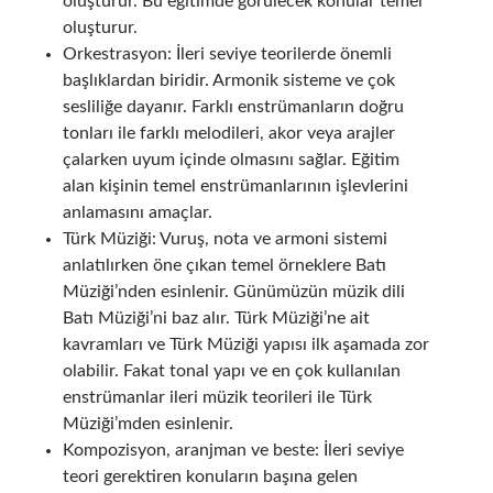
oluşturur. Bu eğitimde görülecek konular temel
oluşturur.
Orkestrasyon: İleri seviye teorilerde önemli
başlıklardan biridir. Armonik sisteme ve çok
sesliliğe dayanır. Farklı enstrümanların doğru
tonları ile farklı melodileri, akor veya arajler
çalarken uyum içinde olmasını sağlar. Eğitim
alan kişinin temel enstrümanlarının işlevlerini
anlamasını amaçlar.
Türk Müziği: Vuruş, nota ve armoni sistemi
anlatılırken öne çıkan temel örneklere Batı
Müziği’nden esinlenir. Günümüzün müzik dili
Batı Müziği’ni baz alır. Türk Müziği’ne ait
kavramları ve Türk Müziği yapısı ilk aşamada zor
olabilir. Fakat tonal yapı ve en çok kullanılan
enstrümanlar ileri müzik teorileri ile Türk
Müziği’mden esinlenir.
Kompozisyon, aranjman ve beste: İleri seviye
teori gerektiren konuların başına gelen